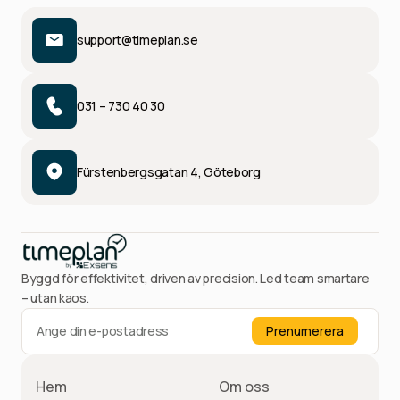
support@timeplan.se
031 – 730 40 30
Fürstenbergsgatan 4, Göteborg
Byggd för effektivitet, driven av precision. Led team smartare
– utan kaos.
Hem
Om oss