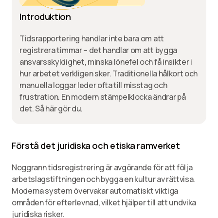
Introduktion
Tidsrapportering handlar inte bara om att
registrera timmar – det handlar om att bygga
ansvarsskyldighet, minska lönefel och få insikter i
hur arbetet verkligen sker. Traditionella hålkort och
manuella loggar leder ofta till misstag och
frustration. En modern stämpelklocka ändrar på
det. Så här gör du.
Förstå det juridiska och etiska ramverket
Noggrann tidsregistrering är avgörande för att följa
arbetslagstiftningen och bygga en kultur av rättvisa.
Moderna system övervakar automatiskt viktiga
områden för efterlevnad, vilket hjälper till att undvika
juridiska risker.