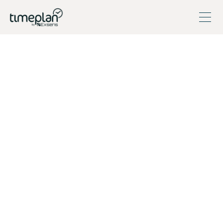
Varje bransch har sin egen rytm – våra verktyg är utformade för
att matcha din och hjälpa dig att arbeta smartare, inte hårdare.