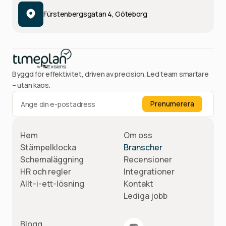
Fürstenbergsgatan 4, Göteborg
Byggd för effektivitet, driven av precision. Led team smartare
– utan kaos.
Hem
Om oss
Stämpelklocka
Branscher
Schemaläggning
Recensioner
HR och regler
Integrationer
Allt-i-ett-lösning
Kontakt
Lediga jobb
Blogg