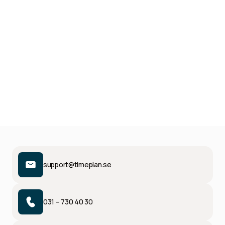
Andra branscher
Administration behöver egentligen inte vara så svårt. Med
Timeplan slipper du manuellt arbete med löner,
tidrapportering och schemaläggning.
support@timeplan.se
031 – 730 40 30