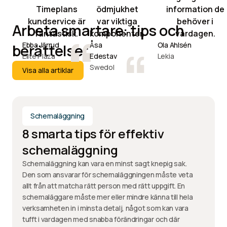
Timeplans
ödmjukhet
information de
kundservice är
var viktiga
behöver i
Arbeta smartare: tips och
fantastisk.
komponenter.
vardagen.
Ebba Järrud
Åsa
Ola Ahlsén
berättelser
Elite Plaza
Edestav
Lekia
Visa alla artiklar
Swedol
Visa alla artiklar
Schemaläggning
8 smarta tips för effektiv
schemaläggning
Schemaläggning kan vara en minst sagt knepig sak.
Den som ansvarar för schemaläggningen måste veta
allt från att matcha rätt person med rätt uppgift. En
schemaläggare måste mer eller mindre känna till hela
verksamheten in i minsta detalj, något som kan vara
tufft i vardagen med snabba förändringar och där