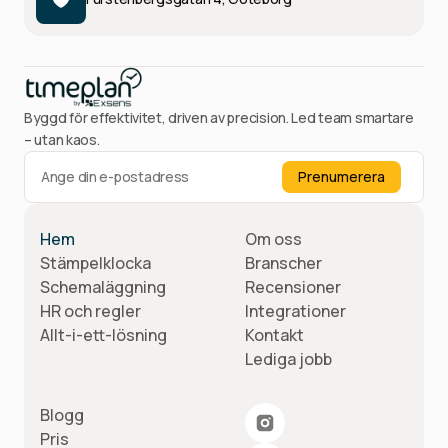
Byggd för effektivitet, driven av precision. Led team smartare
– utan kaos.
Hem
Om oss
Stämpelklocka
Branscher
Schemaläggning
Recensioner
HR och regler
Integrationer
Allt-i-ett-lösning
Kontakt
Lediga jobb
Blogg
Pris