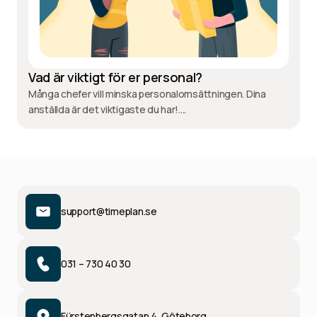
Vad är viktigt för er personal?
Många chefer vill minska personalomsättningen. Dina
anställda är det viktigaste du har!....
support@timeplan.se
031 – 730 40 30
Fürstenbergsgatan 4, Göteborg