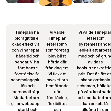
Timeplan har
Vi valde
Vi valde Timepla
bidragit till en
Timeplan
eftersom
ökad effektivitet
eftersom vi
systemet kände
och vi har sparat
som företag
enkelt att arbet
både tid och
blev bäst
med och på grun
pengar. Vi har
hörda där
av dess
fått bättre
från dag ett.
konkurrenskrafti
förståelse för
Vi fick ett
pris. Det är lätt a
schemaläggning,
mycket bra
skapa optimala
lön och
bemötande
scheman, hålla ko
personalfrågor.
där
på våra kostnade
Medarbetarna
förståelse,
och medarbetar
gillar webbappen
flexibilitet
kan enkelt få
starkt och
och
tillgång till den