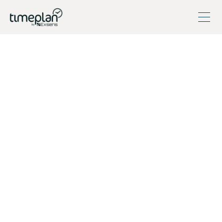
Gratis testkonto - 30 dagar
Inga betaluppgifter krävs, kontot avslutas automatiskt
såvida en säljare inte förlänger det åt dig