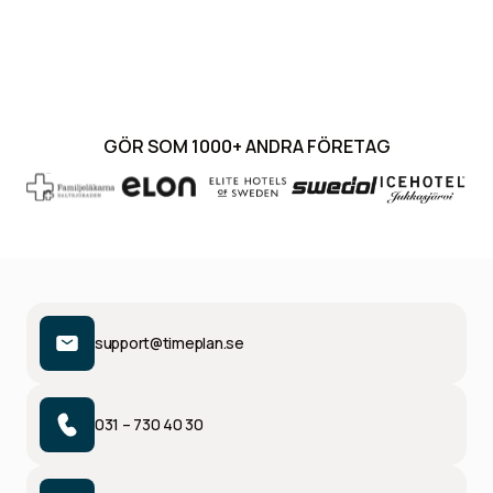
"Programmets enkelhet och hastighet, jämfört med vårt
tidigare program, är mycket snabbare med TP. Att kunna
ha flera företag i samma databas har löst mycket av det
krångel vi hade med det tidigare programmet."
GÖR SOM 1000+ ANDRA FÖRETAG
Lönechef
Swedol
support@timeplan.se
031 – 730 40 30