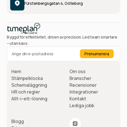
Fürstenbergsgatan 4, Göteborg
Byggd för effektivitet, driven av precision. Led team smartare
– utan kaos.
Hem
Om oss
Stämpelklocka
Branscher
Schemaläggning
Recensioner
HR och regler
Integrationer
Allt-i-ett-lösning
Kontakt
Lediga jobb
Blogg