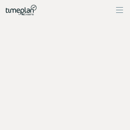
CatalystOne
CatalystOne är en HR-plattform för strategisk
personalhantering och medarbetarutveckling.
Integration: Synkronisering av medarbetardata för ett
effektivt informationsflöde. Kräver ett separat
integrationsavtal med Twine.
Besök hemsida
Besök hemsida