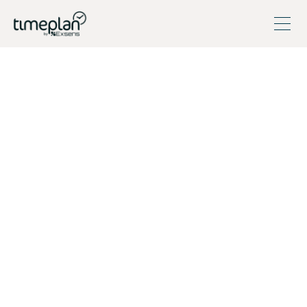
Ledarskap
Schemaläggning
Personal
Tidrapportering
Tips